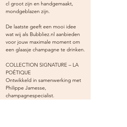
cl groot zijn en handgemaakt,
mondgeblazen zijn.
De laatste geeft een mooi idee
wat wij als Bubbliez.nl aanbieden
voor jouw maximale moment om
een glaasje champagne te drinken.
COLLECTION SIGNATURE – LA
POÉTIQUE
Ontwikkeld in samenwerking met
Philippe Jamesse,
champagnespecialist.
De elegante, ronde vormen van de
La Poétique Signature Collectie
brengen de kleur, de levendigheid
en de rijke aroma's van grote