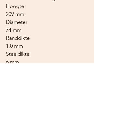
Hoogte
209 mm
Diameter
74 mm
Randdikte
1,0 mm
Steeldikte
6 mm
Gewicht
200 g
Vaatwasmachinebestendig
Ja
❤️
Bubbliez Service
Ook los per glas verkrijgbaar.
Mocht er tijdens een gezellige
avond onverhoopt een glas