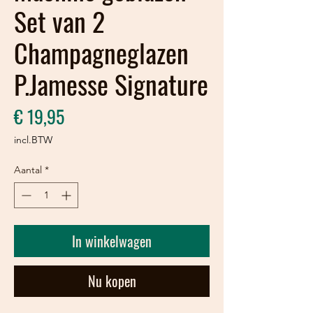
Set van 2
Champagneglazen
P.Jamesse Signature
Prijs
€ 19,95
incl.BTW
Aantal
*
In winkelwagen
Nu kopen