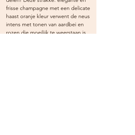
delen! Deze strakke. elegante en
frisse champagne met een delicate
haast oranje kleur verwent de neus
intens met tonen van aardbei en
rozen die moeilijk te weerstaan is.
De smaakbeleving is werkelijk een
aanval van frisheid waarbij de fijne
zuren naar voren komen. Het
mineraalrijke karakter van deze
champagne speelt hierin ook een
grote rol. De fijne mousse zorgt
voor extra frisheid en levendigheid
van de champagne en een
nauwelijks waarneembaar dosage
van 7,8g/l houdt de wijn stevig
qua structuur.