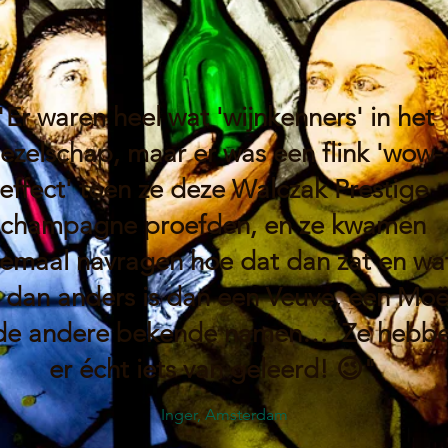
"Er waren heel wat 'wijnkenners' in het
ezelschap, maar er was een flink 'wow-
effect' toen ze deze Walczak Prestige
champagne proefden, en ze kwamen
lemaal navragen hoe dat dan zat en wa
t dan anders is dan een Veuve, een Moë
 de andere bekende namen… Ze hebb
er écht iets van geleerd! 😉"
Inger, Amsterdam