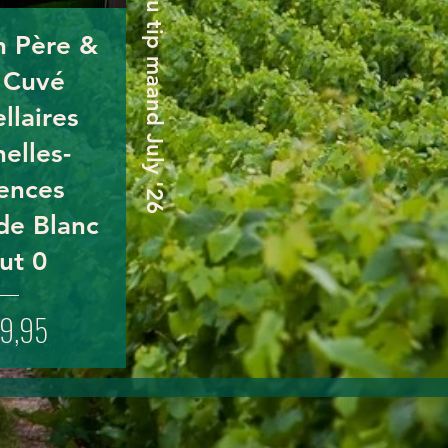
Champagne cadeau tip maand July '26
n Père &
s Cuvé
llaires
elles-
ences
de Blanc
ut 0
Prijs
9,95