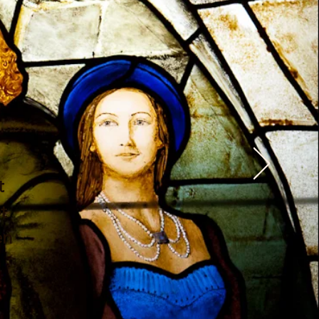
t
t
en