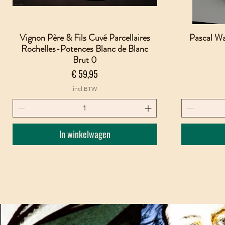
Vignon Père & Fils Cuvé Parcellaires
Pascal Wa
Snel overzicht
Rochelles-Potences Blanc de Blanc
Brut 0
Prijs
€ 59,95
incl.BTW
In winkelwagen