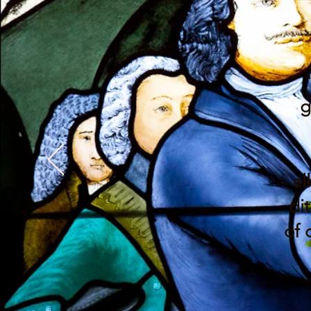
g
al
di
of