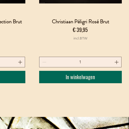
ection Brut
Christiaan Péligri Rosé Brut
Snel overzicht
Prijs
€ 39,95
incl.BTW
In winkelwagen