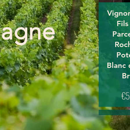
Vigno
agne
Fil
Parce
Roch
Pot
Blanc 
Br
€5