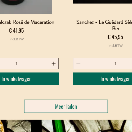
lczak Rosé de Maceration
Sanchez - Le Guédard Sél
Snel overzicht
Snel overzicht
Bio
Prijs
€ 41,95
Prijs
€ 45,95
incl.BTW
incl.BTW
In winkelwagen
In winkelwagen
Meer laden